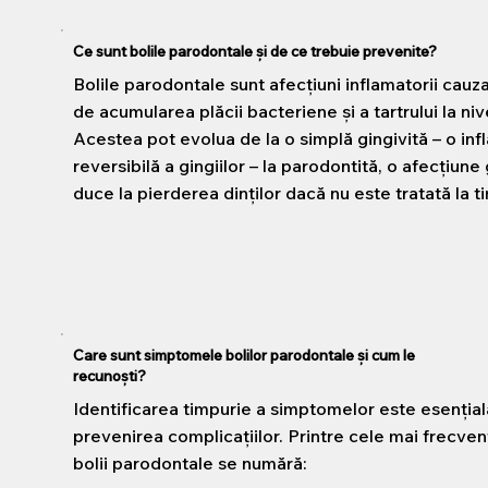
Ce sunt bolile parodontale și de ce trebuie prevenite?
Bolile parodontale sunt afecțiuni inflamatorii cauzat
de acumularea plăcii bacteriene și a tartrului la nive
Acestea pot evolua de la o simplă gingivită – o inf
reversibilă a gingiilor – la parodontită, o afecțiun
duce la pierderea dinților dacă nu este tratată la t
Care sunt simptomele bolilor parodontale și cum le
recunoști?
Identificarea timpurie a simptomelor este esențial
prevenirea complicațiilor. Printre cele mai frecve
bolii parodontale se numără: