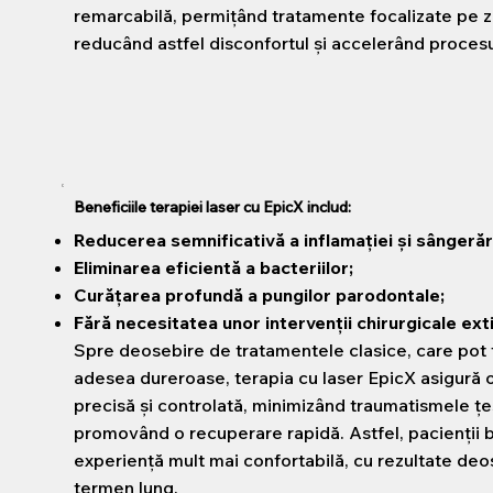
remarcabilă, permițând tratamente focalizate pe z
reducând astfel disconfortul și accelerând proces
Beneficiile terapiei laser cu EpicX includ:
Reducerea semnificativă a inflamației și sângerări
Eliminarea eficientă a bacteriilor;
Curățarea profundă a pungilor parodontale;
Fără necesitatea unor intervenții chirurgicale ext
Spre deosebire de tratamentele clasice, care pot f
adesea dureroase, terapia cu laser EpicX asigură 
precisă și controlată, minimizând traumatismele țes
promovând o recuperare rapidă. Astfel, pacienții 
experiență mult mai confortabilă, cu rezultate deo
termen lung.