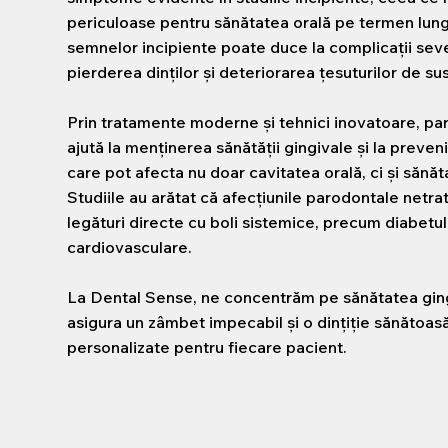
periculoase pentru sănătatea orală pe termen lung
semnelor incipiente poate duce la complicații seve
pierderea dinților și deteriorarea țesuturilor de su
Prin tratamente moderne și tehnici inovatoare, pa
ajută la menținerea sănătății gingivale și la preve
care pot afecta nu doar cavitatea orală, ci și sănă
Studiile au arătat că afecțiunile parodontale netra
legături directe cu boli sistemice, precum diabetul
cardiovasculare.
La Dental Sense, ne concentrăm pe sănătatea ging
asigura un zâmbet impecabil și o dințiție sănătoasă,
personalizate pentru fiecare pacient.