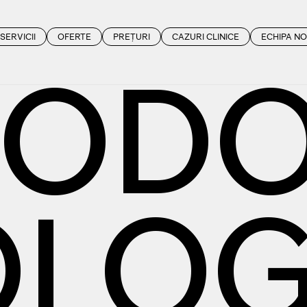
SERVICII
OFERTE
PREȚURI
CAZURI CLINICE
ECHIPA N
ROD
OLO