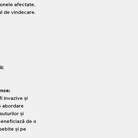
onele afectate,
ul de vindecare.
i;
inse;
i invazive și
o abordare
uturilor și
beneficiază de o
sebite și pe