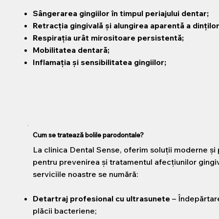
Sângerarea gingiilor în timpul periajului dentar;
Retracția gingivală și alungirea aparentă a dinților
Respirația urât mirositoare persistentă;
Mobilitatea dentară;
Inflamația și sensibilitatea gingiilor;
Cum se tratează bolile parodontale?
La clinica Dental Sense, oferim soluții moderne și
pentru prevenirea și tratamentul afecțiunilor gingiv
serviciile noastre se numără:
Detartraj profesional cu ultrasunete
– Îndepărtarea
plăcii bacteriene;