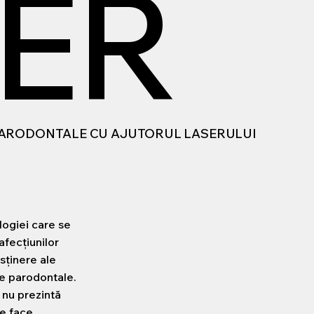
ER
 PARODONTALE CU AJUTORUL LASERULUI
ogiei care se
afecțiunilor
sținere ale
ele parodontale.
, nu prezintă
le face