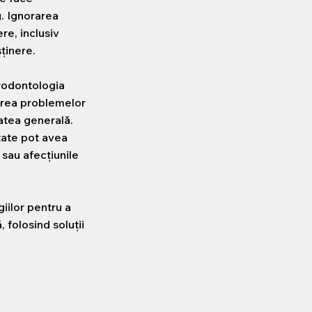
. Ignorarea
re, inclusiv
sținere.
rodontologia
nirea problemelor
tatea generală.
tate pot avea
 sau afecțiunile
iilor pentru a
 folosind soluții