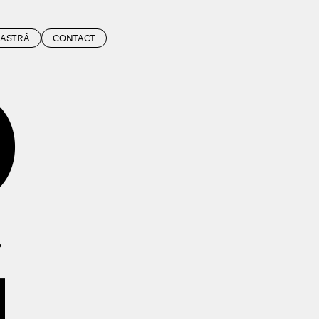
OASTRĂ
CONTACT
O
G