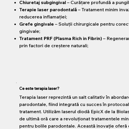
Chiuretaj subgingival
– Curățare profundă a pungil
Terapie laser parodontală
– Tratament minim inva
reducerea inflamației;
Grefe gingivale
– Soluții chirurgicale pentru corec
gingivale;
Tratament PRF (Plasma Rich in Fibrin)
– Regenerar
prin factori de creștere naturali;
Ce este terapia laser?
Terapia laser reprezintă un salt calitativ în abordar
parodontale, fiind integrată cu succes în protocoa
tratament. Utilizăm laserul diodă EpicX de la Biola
de ultimă oră care a revoluționat tratamentele min
pentru bolile parodontale. Această inovație oferă 