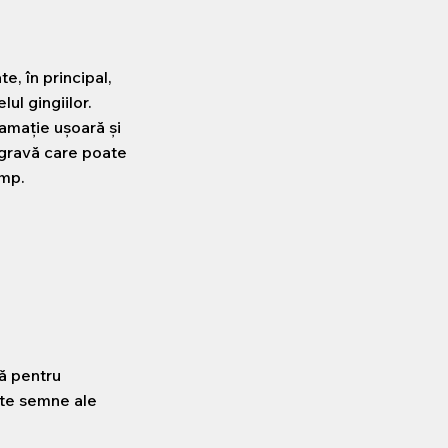
e, în principal,
lul gingiilor.
lamație ușoară și
e gravă care poate
imp.
ă pentru
nte semne ale