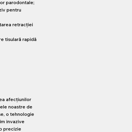
or parodontale;
ziv pentru
tarea retracției
e tisulară rapidă
ea afecțiunilor
lele noastre de
se, o tehnologie
im invazive
o precizie