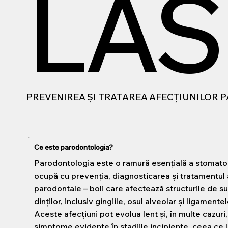
LAS
PREVENIREA ȘI TRATAREA AFECȚIUNILOR
Ce este parodontologia?
Parodontologia este o ramură esențială a stomatol
ocupă cu prevenția, diagnosticarea și tratamentul 
parodontale – boli care afectează structurile de su
dinților, inclusiv gingiile, osul alveolar și ligament
Aceste afecțiuni pot evolua lent și, în multe cazuri
simptome evidente în stadiile incipiente, ceea ce 